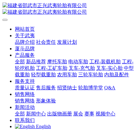
网站首页
关于武夷
品牌介绍
社会责任
发展计划
厦斗品牌
产品服务
全部
新品推荐
摩托车胎
电动车胎
工程-装载机胎
工程-
轮挖机胎
工程-工矿车胎
叉车-充气胎
叉车-实心胎
中型
载重胎
轻型载重胎
农用车胎
三轮车轮胎
内胎及配件
服务支持
质量认证
售后服务
招贤纳士
轮胎博学堂
Q&A
销售网络
销售网络
形象体验
新闻活动
全部
新闻中心
出版物画册
展会
赛事
视频中心
联系我们
English