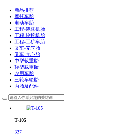
新品推荐
摩托车胎
电动车胎
工程-装载机胎
工程-轮挖机胎
工程-工矿车胎
叉车-充气胎
叉车-实心胎
中型载重胎
轻型载重胎
农用车胎
三轮车轮胎
内胎及配件
T-105
337